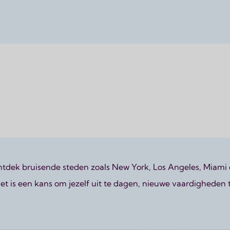
naar High School gaat, je Engels wilt verbeteren tijdens een
ontdek bruisende steden zoals New York, Los Angeles, Miami 
is een kans om jezelf uit te dagen, nieuwe vaardigheden te