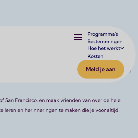
Hoofdnavigatie
Programma's
Bestemmingen
Hoe het werkt
Kosten
Meld je aan
 taalreis, of een studieprogramma volgt, AtSkool helpt jou
of San Francisco, en maak vrienden van over de hele
 leren en herinneringen te maken die je voor altijd