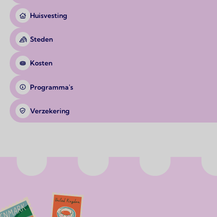
Huisvesting
Steden
Kosten
Programma's
Verzekering