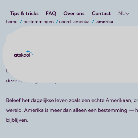
Utilities
Tips & tricks
FAQ
Over ons
Contact
NL
Kruimelpad
home
bestemmingen
noord-amerika
amerika
Noord-Amerika
Amerika
Atskool
Droom jij van een avontuur in Amerika? Of je nu een jaar 
deze ervaring werkelijkheid te maken.
Beleef het dagelijkse leven zoals een echte Amerikaan, 
wereld. Amerika is meer dan alleen een bestemming — het 
bijblijven.