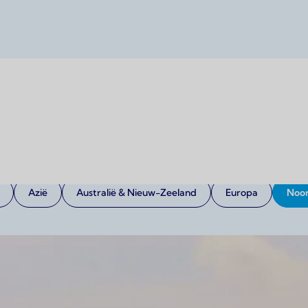
Onze bestemmingen
uitenland? Bij AtSkool vind je zorgvuldig geselecteerde best
School en opleidingen — kies jouw bestemming en start jouw
Azië
Australië & Nieuw-Zeeland
Europa
Noo