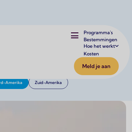
Hoofdnavigatie
Programma's
Bestemmingen
Hoe het werkt
Kosten
emmingen waar je veilig kunt wonen, leren en ontdekken.
 onvergetelijke avontuur!
Meld je aan
rd-Amerika
Zuid-Amerika