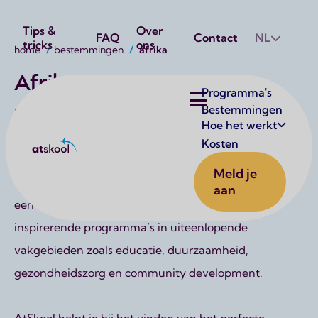
Utilities
Tips &
Over
FAQ
Contact
NL
tricks
ons
Kruimelpad
home
bestemmingen
afrika
Afrika
Hoofdnavigatie
Programma's
Bestemmingen
Een educatieve reis naar Afrika is een unieke kans om
Hoe het werkt
waardevolle leerervaringen op te doen in een
Kosten
Atskool
levendige en diverse omgeving. Van bruisende steden
Meld je
tot adembenemende natuurgebieden: Afrika biedt
aan
een rijke cultuur, gastvrije gemeenschappen en
inspirerende programma’s in uiteenlopende
vakgebieden zoals educatie, duurzaamheid,
gezondheidszorg en community development.