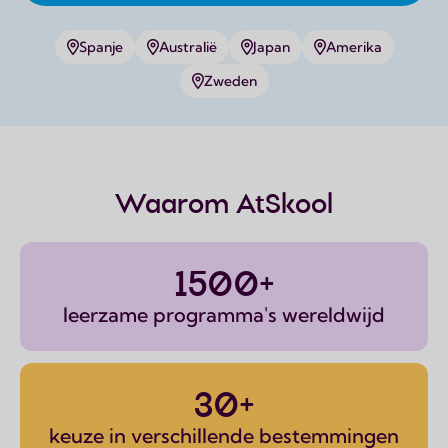
Spanje
Australië
Japan
Amerika
Zweden
Waarom AtSkool
1500+
leerzame programma's wereldwijd
30+
keuze in verschillende bestemmingen