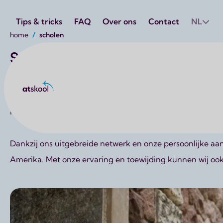
Utilities
Tips & tricks
FAQ
Over ons
Contact
NL
Kruimelpad
home
scholen
Scholen
Bij AtSkool geloven we dat internationale leerervaringen 
Atskool
samen met middelbare scholen, hogescholen, universiteite
inspirerende educatieve programma’s wereldwijd.
Dankzij ons uitgebreide netwerk en onze persoonlijke aa
Amerika. Met onze ervaring en toewijding kunnen wij oo