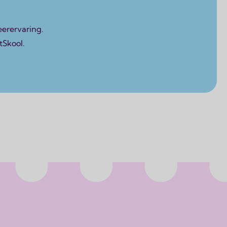
eerervaring.
tSkool.