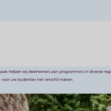
een waardevolle en verrijkende aanvulling zijn op het onder
n en opleidingsinstituten om leerlingen en studenten te ond
npak helpen wij deelnemers aan programma’s in diverse reg
k voor uw studenten het verschil maken.