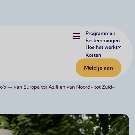
Hoofdnavigatie
Programma's
Bestemmingen
Hoe het werkt
wijs van elke leerling of student. Daarom werken wij
Kosten
ersteunen bij het vinden van kwalitatieve, veilige en
Meld je aan
io’s — van Europa tot Azië en van Noord- tot Zuid-