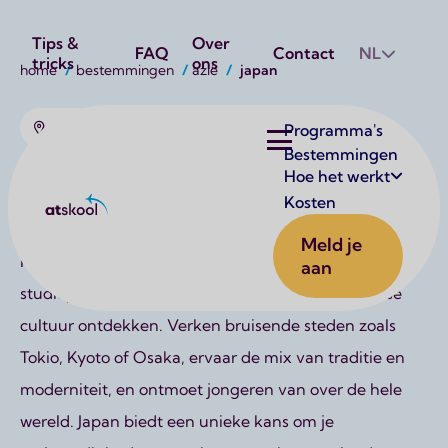
Utilities
Tips &
Over
FAQ
Contact
NL
tricks
ons
Kruimelpad
home
bestemmingen
azië
japan
Azië
Hoofdnavigatie
Programma's
Bestemmingen
Hoe het werkt
Japan
Kosten
Atskool
Wil jij een onvergetelijk avontuur beleven in Japan?
Meld je
Met AtSkool kun je een taalreis volgen, een
aan
studieprogramma doen of de fascinerende Japanse
cultuur ontdekken. Verken bruisende steden zoals
Tokio, Kyoto of Osaka, ervaar de mix van traditie en
moderniteit, en ontmoet jongeren van over de hele
wereld. Japan biedt een unieke kans om je