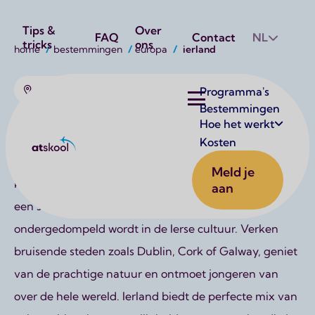
Utilities
Tips &
Over
FAQ
Contact
NL
tricks
ons
Kruimelpad
home
bestemmingen
europa
ierland
Europa
Hoofdnavigatie
Programma's
Bestemmingen
Hoe het werkt
Ierland
Kosten
Atskool
Droom jij van een avontuur in Ierland? Met AtSkool
Meld je
kun je een taalreis volgen, naar High School gaan of
aan
een studieprogramma doen, terwijl je volledig
ondergedompeld wordt in de Ierse cultuur. Verken
bruisende steden zoals Dublin, Cork of Galway, geniet
van de prachtige natuur en ontmoet jongeren van
over de hele wereld. Ierland biedt de perfecte mix van