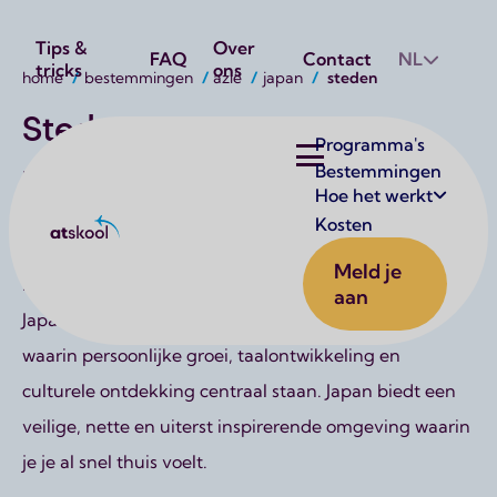
Utilities
Tips &
Over
FAQ
Contact
NL
tricks
ons
Kruimelpad
home
bestemmingen
azië
japan
steden
Steden
Hoofdnavigatie
Programma's
Bestemmingen
Japan is een land dat je blijft verbazen. Het is een
Hoe het werkt
unieke combinatie van eeuwenoude tradities en
Kosten
Atskool
hypermoderne technologie, serene natuur en
Meld je
bruisende steden. Studenten die via AtSkool naar
aan
Japan gaan, kiezen voor een bijzondere ervaring
waarin persoonlijke groei, taalontwikkeling en
culturele ontdekking centraal staan. Japan biedt een
veilige, nette en uiterst inspirerende omgeving waarin
je je al snel thuis voelt.