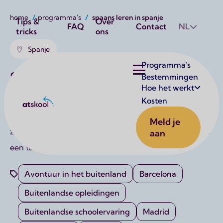
Kruimelpad
Utilities
home
programma's
spaans leren in spanje
Tips &
Over
FAQ
Contact
NL
tricks
ons
Spanje
Hoofdnavigatie
Programma's
Spaans leren in Spanje
Bestemmingen
Hoe het werkt
Droom jij ervan om Spaans te leren op de plek waar de
Kosten
Atskool
taal écht leeft? Waar je elke dag omringd wordt door
Meld je
zon, cultuur, tapas en de warme Spaanse sfeer? Dan is
aan
een taalreis naar Spanje precies wat je zoekt.
Avontuur in het buitenland
Barcelona
Buitenlandse opleidingen
Buitenlandse schoolervaring
Madrid