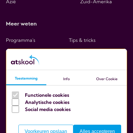
Azië
Zuid-Amerika
Meer weten
Programma's
Tips & tricks
Hoe werkt het
Over ons
Kosten
Contact
Ouders
Toestemming
Info
Over Cookie
Scholen
Functionele cookies
Analytische cookies
Social media cookies
Algemene voorwaarden
Cookies
Voorkeuren opslaan
Alles accepteren