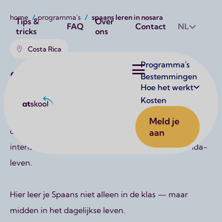
Kruimelpad
Utilities
home
programma's
spaans leren in nosara
Tips &
Over
FAQ
Contact
NL
tricks
ons
Costa Rica
Hoofdnavigatie
Programma's
Spaans leren in Nosara
Bestemmingen
Hoe het werkt
Wil je Spaans leren in een tropische omgeving,
Kosten
Atskool
omringd door jungle, stranden en lokale cultuur? Aan
Meld je
de Pacific-kust van Costa Rica combineer je
aan
intensieve taallessen met het ontspannen Pura Vida-
leven.
Hier leer je Spaans niet alleen in de klas — maar
midden in het dagelijkse leven.