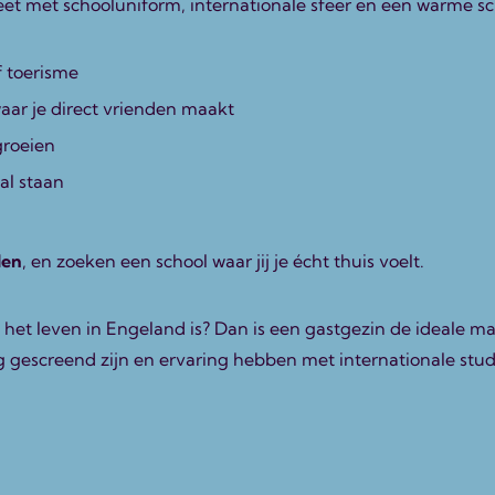
pleet met schooluniform, internationale sfeer en een warme
f toerisme
waar je direct vrienden maakt
groeien
al staan
len
, en zoeken een school waar jij je écht thuis voelt.
 het leven in Engeland is? Dan is een gastgezin de ideale ma
dig gescreend zijn en ervaring hebben met internationale stu