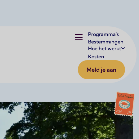
Hoofdnavigatie
Programma's
Bestemmingen
Hoe het werkt
Kosten
 een High School-avontuur in Engeland de perfecte keuze.
Meld je aan