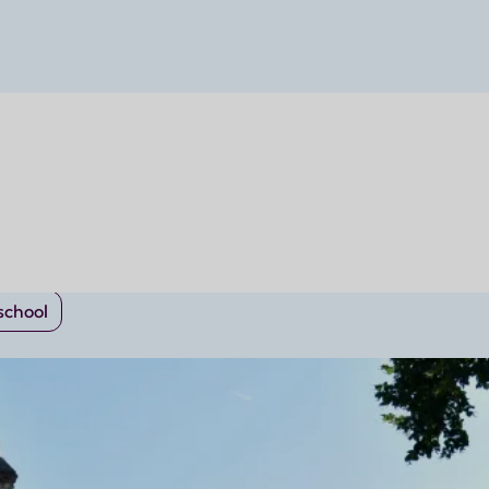
eteren en een nieuw hoofdstuk in je leven beginnen? Dan is
ieuwe wereld — vol cultuur, charme én kansen.
school