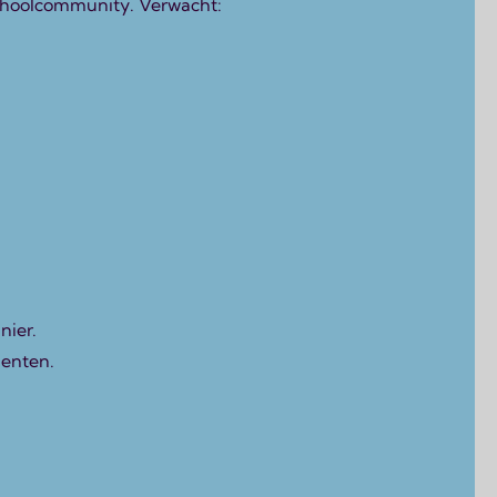
 schoolcommunity. Verwacht:
nier.
denten.