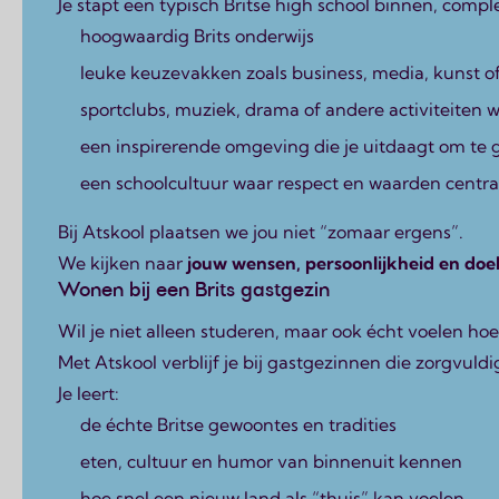
Je stapt een typisch Britse high school binnen, com
hoogwaardig Brits onderwijs
leuke keuzevakken zoals business, media, kunst o
sportclubs, muziek, drama of andere activiteiten 
een inspirerende omgeving die je uitdaagt om te 
een schoolcultuur waar respect en waarden centra
Bij Atskool plaatsen we jou niet “zomaar ergens”.
We kijken naar
jouw wensen, persoonlijkheid en doe
Wonen bij een Brits gastgezin
Wil je niet alleen studeren, maar ook écht voelen hoe
Met Atskool verblijf je bij gastgezinnen die zorgvul
Je leert:
de échte Britse gewoontes en tradities
eten, cultuur en humor van binnenuit kennen
hoe snel een nieuw land als “thuis” kan voelen