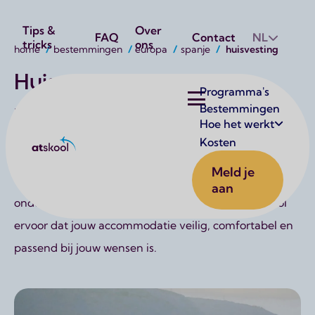
Utilities
Tips &
Over
FAQ
Contact
NL
tricks
ons
Kruimelpad
home
bestemmingen
europa
spanje
huisvesting
Huisvesting
Hoofdnavigatie
Programma's
Bestemmingen
Een avontuur in Spanje voelt als een combinatie van
Hoe het werkt
cultuur, zon en nieuwe ontdekkingen. Of je nu komt
Kosten
Atskool
om Spaans te leren, te studeren of gewoon de wereld
Meld je
te verkennen — jouw verblijf vormt een belangrijk
aan
onderdeel van deze ervaring. Daarom zorgt AtSkool
ervoor dat jouw accommodatie veilig, comfortabel en
passend bij jouw wensen is.