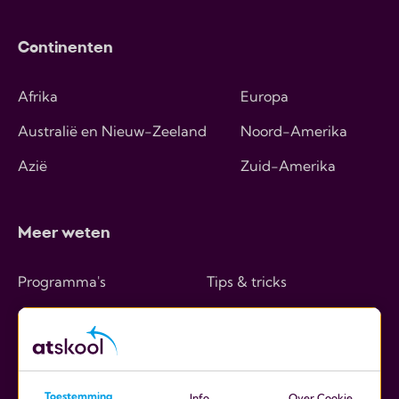
Continenten
Afrika
Europa
Australië en Nieuw-Zeeland
Noord-Amerika
Azië
Zuid-Amerika
Meer weten
Programma's
Tips & tricks
Hoe werkt het
Over ons
Kosten
Contact
Ouders
Toestemming
Info
Over Cookie